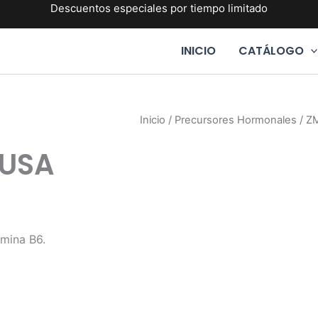
Descuentos especiales por tiempo limitado
INICIO
CATÁLOGO
Inicio
/
Precursores Hormonales
/ Z
HUSA
amina B6.