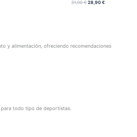
Valorado
31,00
€
28,90
€
con
5.00
de 5
nto y alimentación, ofreciendo recomendaciones
para todo tipo de deportistas.