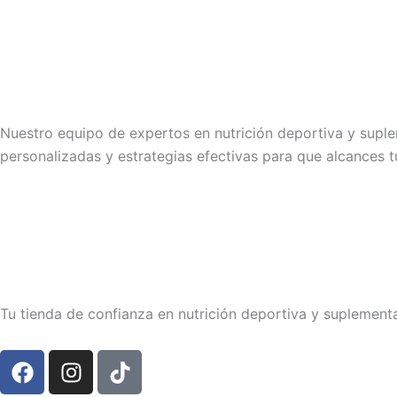
Nuestro equipo de expertos en nutrición deportiva y sup
personalizadas y estrategias efectivas para que alcances tu
Tu tienda de confianza en nutrición deportiva y suplement
F
I
T
a
n
i