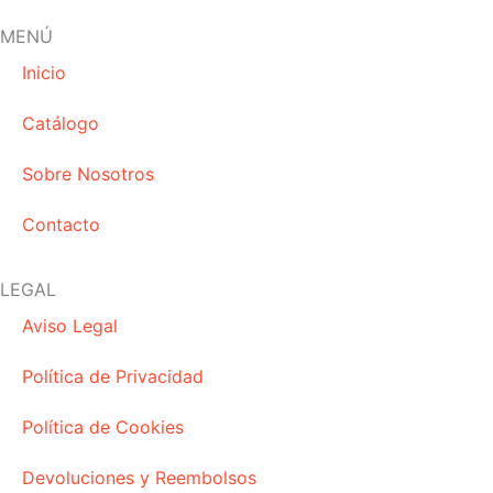
c
s
k
e
t
t
MENÚ
b
a
o
Inicio
o
g
k
o
r
Catálogo
k
a
m
Sobre Nosotros
Contacto
LEGAL
Aviso Legal
Política de Privacidad
Política de Cookies
Devoluciones y Reembolsos