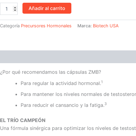
caps
BiotechUSA
Añadir al carrito
cantidad
Categoría
Precursores Hormonales
Marca:
Biotech USA
Descripción
Valoraciones (0)
¿Por qué recomendamos las cápsulas ZMB?
1
Para regular la actividad hormonal.
Para mantener los niveles normales de testosteron
3
Para reducir el cansancio y la fatiga.
EL TRÍO CAMPEÓN
Una fórmula sinérgica para optimizar los niveles de testos