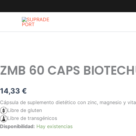
Ir
al
contenido
ZMB 60 CAPS BIOTEC
14,33
€
Cápsula de suplemento dietético con zinc, magnesio y vit
Libre de gluten
Libre de transgénicos
ZMB
Disponibilidad:
Hay existencias
60