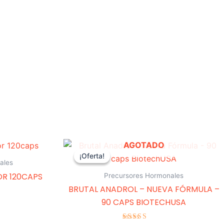
El
El
AGOTADO
precio
precio
¡Oferta!
¡Oferta!
original
actual
ales
era:
es:
R 120CAPS
Precursores Hormonales
31,00 €.
28,90 €.
BRUTAL ANADROL – NUEVA FÓRMULA –
90 CAPS BIOTECHUSA