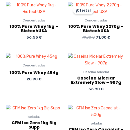
El
El
precio
precio
¡Oferta!
original
actual
era:
es:
Concentradas
Concentradas
79,90 €.
71,00 €.
100% Pure Whey 1kg –
100% Pure Whey 2270g –
BiotechUSA
BiotechUSA
36,55
€
79,90
€
71,00
€
Concentradas
100% Pure Whey 454g
Caseína micelar
Caseína Micelar
20,90
€
Extremely Slow – 907g
35,90
€
Isoladas
CFM Iso Zero 1kg Big
Isoladas
Supp
CFM Iso Zero Cacaolat –