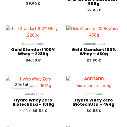
500g
39,90
€
32,85
€
Concentradas
Concentradas
Gold Standart 100%
Gold Standart 100%
Whey – 2280g
Whey – 450g
84,50
€
23,90
€
El
El
AGOTADO
precio
precio
¡Oferta!
original
actual
era:
es:
Hidrolizadas
Hidrolizadas
91,00 €.
85,54 €.
Hydro Whey Zero
Hydro Whey Zero
BiotechUsa – 1816g
BiotechUsa – 454g
91,00
€
85,54
€
30,55
€