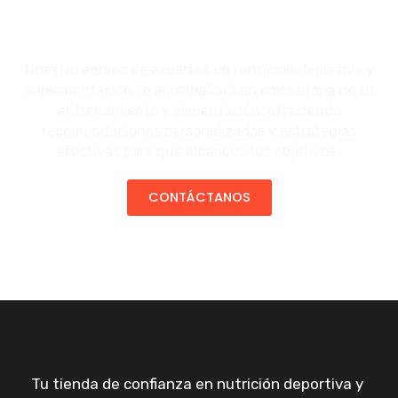
Nuestro equipo de expertos en nutrición deportiva y
suplementación te acompañará en cada etapa de tu
entrenamiento y alimentación, ofreciendo
recomendaciones personalizadas y estrategias
efectivas para que alcances tus objetivos .
CONTÁCTANOS
Tu tienda de confianza en nutrición deportiva y