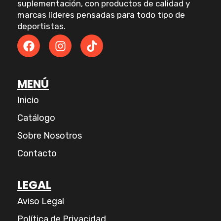
suplementación, con productos de calidad y
marcas líderes pensadas para todo tipo de
deportistas.
F
I
T
a
n
i
c
s
k
e
t
t
MENÚ
b
a
o
o
g
k
Inicio
o
r
k
a
Catálogo
m
Sobre Nosotros
Contacto
LEGAL
Aviso Legal
Política de Privacidad