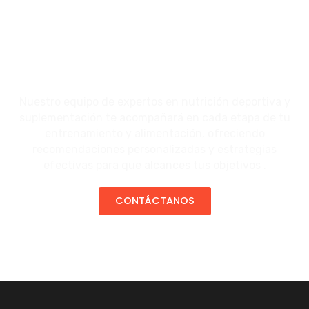
Nuestro equipo de expertos en nutrición deportiva y
suplementación te acompañará en cada etapa de tu
entrenamiento y alimentación, ofreciendo
recomendaciones personalizadas y estrategias
efectivas para que alcances tus objetivos .
CONTÁCTANOS