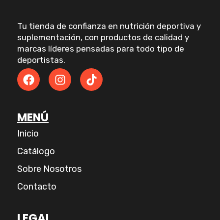
Tu tienda de confianza en nutrición deportiva y
suplementación, con productos de calidad y
marcas líderes pensadas para todo tipo de
deportistas.
F
I
T
a
n
i
c
s
k
e
t
t
MENÚ
b
a
o
o
g
k
Inicio
o
r
k
a
Catálogo
m
Sobre Nosotros
Contacto
LEGAL