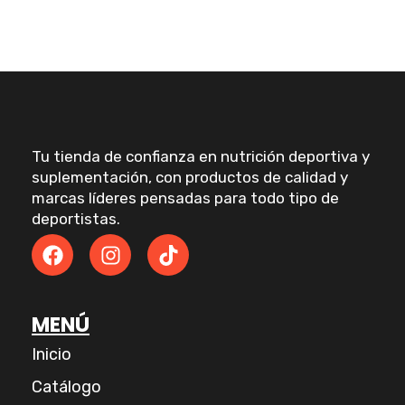
Tu tienda de confianza en nutrición deportiva y
suplementación, con productos de calidad y
marcas líderes pensadas para todo tipo de
deportistas.
F
I
T
a
n
i
c
s
k
e
t
t
MENÚ
b
a
o
o
g
k
Inicio
o
r
k
a
Catálogo