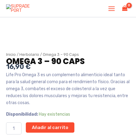
Ir
al
contenido
Inicio
/
Herbolario
/ Omega 3 – 90 Caps
OMEGA 3 – 90 CAPS
16,90
€
Life Pro Omega 3 es un complemento alimenticio ideal tanto
para la salud general como para el rendimiento físico. Gracias al
omega 3, combates el exceso de colesterol a la vez que
reduces los dolores musculares y mejoras tu resistencia, entre
otras cosas.
Omega
Disponibilidad:
Hay existencias
3
Añadir al carrito
-
90