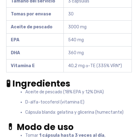
Tamaño del servicio
3 cápsulas
Tomas por envase
30
Aceite de pescado
3000 mg
EPA
540 mg
DHA
360 mg
Vitamina E
40,2 mg α-TE (335% VRN*)
🧪 Ingredientes
Aceite de pescado (18% EPA y 12% DHA)
D-alfa-tocoferol (vitamina E)
Cápsula blanda: gelatina y glicerina (humectante)
💊 Modo de uso
Tomar
1 cápsula hasta 3 veces al día
,