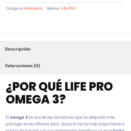
Caps
Categoría
Herbolario
Marca:
Life PRO
cantidad
Descripción
Valoraciones (0)
¿POR QUÉ LIFE PRO
OMEGA 3?
El
omega 3
es una de las sustancias que ha adquirido más
prestigio en los últimos años. Quizá el factor más importante a
la hora de lograrlo son sus propiedades beneficiosas en la
lucha