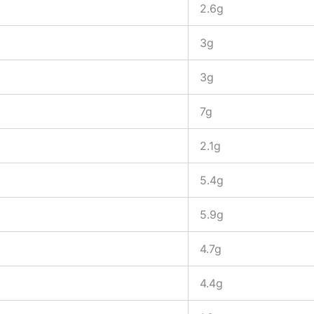
2.6g
3g
3g
7g
2.1g
5.4g
5.9g
4.7g
4.4g