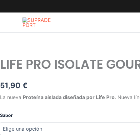
Ir
al
contenido
Life
Pro
Isolate
Gourmet
LIFE PRO ISOLATE GOU
-
900g
cantidad
51,90
€
La nueva
Proteína aislada diseñada por Life Pro
. Nueva lí
Sabor