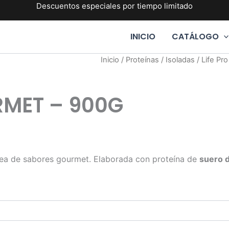
Descuentos especiales por tiempo limitado
INICIO
CATÁLOGO
Inicio
/
Proteínas
/
Isoladas
/ Life Pr
RMET – 900G
nea de sabores gourmet. Elaborada con proteína de
suero 