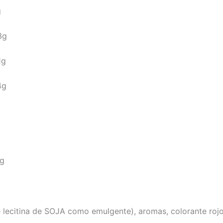
g
3g
1g
4g
g
 lecitina de SOJA como emulgente), aromas, colorante rojo