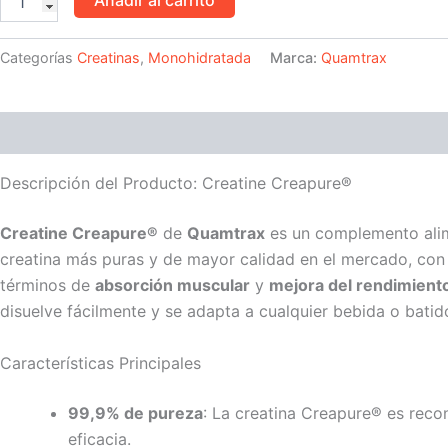
Categorías
Creatinas
,
Monohidratada
Marca:
Quamtrax
Descripción
Valoraciones (0)
Descripción del Producto: Creatine Creapure®
Creatine Creapure®
de
Quamtrax
es un complemento alim
creatina más puras y de mayor calidad en el mercado, co
términos de
absorción muscular
y
mejora del rendimient
disuelve fácilmente y se adapta a cualquier bebida o batid
Características Principales
99,9% de pureza
: La creatina Creapure® es reco
eficacia.