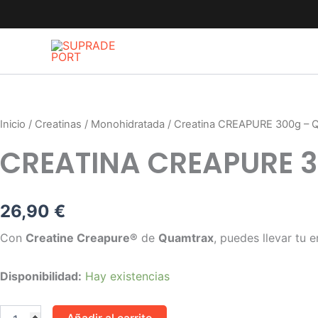
Ir
al
contenido
Creatina
CREAPURE
300g
-
Inicio
/
Creatinas
/
Monohidratada
/ Creatina CREAPURE 300g – 
Quamtrax
CREATINA CREAPURE 
cantidad
26,90
€
Con
Creatine Creapure®
de
Quamtrax
, puedes llevar tu e
Disponibilidad:
Hay existencias
Añadir al carrito