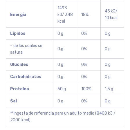
1493
45 kJ/
Energía
kJ/ 348
18%
10 kcal
kcal
Lípidos
0 g
0%
0 g
– de los cuales se
0 g
0%
0 g
satura
Glucides
0 g
0%
0 g
Carbohidratos
0 g
0%
0 g
Proteína
50 g
100%
1,5 g
Sal
0 g
0%
0 g
**Ingesta de referencia para un adulto medio (8400 kJ /
2000 kcal).