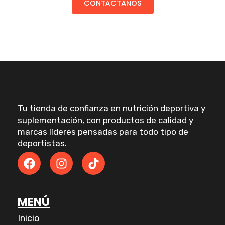
CONTÁCTANOS
Tu tienda de confianza en nutrición deportiva y
suplementación, con productos de calidad y
marcas líderes pensadas para todo tipo de
deportistas.
F
I
T
a
n
i
c
s
k
e
t
t
MENÚ
b
a
o
o
g
k
Inicio