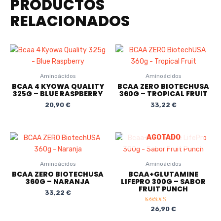
PRODUCTOS
RELACIONADOS
Aminoácidos
Aminoácidos
BCAA 4 KYOWA QUALITY
BCAA ZERO BIOTECHUSA
325G – BLUE RASPBERRY
360G – TROPICAL FRUIT
20,90
€
33,22
€
AGOTADO
Aminoácidos
Aminoácidos
BCAA ZERO BIOTECHUSA
BCAA+GLUTAMINE
360G – NARANJA
LIFEPRO 300G – SABOR
FRUIT PUNCH
33,22
€
Valorado
26,90
€
con
5.00