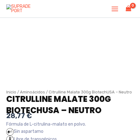
Ir
al
contenido
Inicio
/
Aminoácidos
/ Citrulline Malate 300g BiotechUSA – Neutro
CITRULLINE MALATE 300G
BIOTECHUSA – NEUTRO
28,77
€
Fórmula de L-citrulina-malato en polvo.
Sin aspartamo
Libre de transgénicos