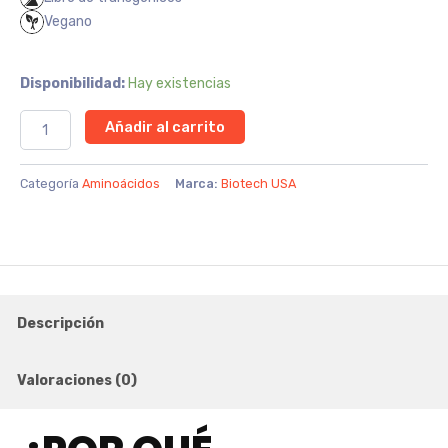
Vegano
Citrulline
Disponibilidad:
Hay existencias
Malate
Añadir al carrito
300g
BiotechUSA
-
Categoría
Aminoácidos
Marca:
Biotech USA
Neutro
cantidad
Descripción
Valoraciones (0)