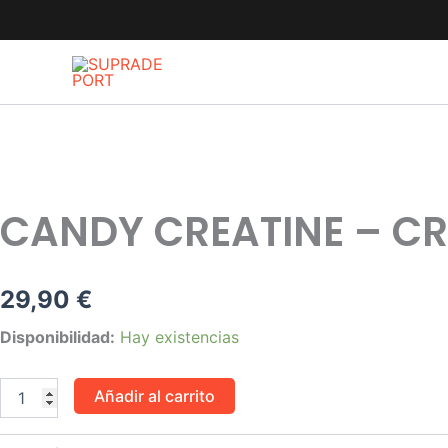
Ir
al
contenido
CANDY CREATINE – CR
29,90
€
Candy
Disponibilidad:
Hay existencias
Creatine
-
Creatina
Añadir al carrito
Masticable
240tabs