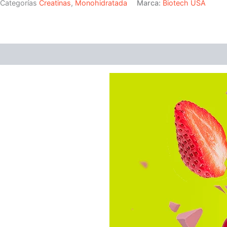
cantidad
Categorías
Creatinas
,
Monohidratada
Marca:
Biotech USA
Descripción
Valoraciones (0)