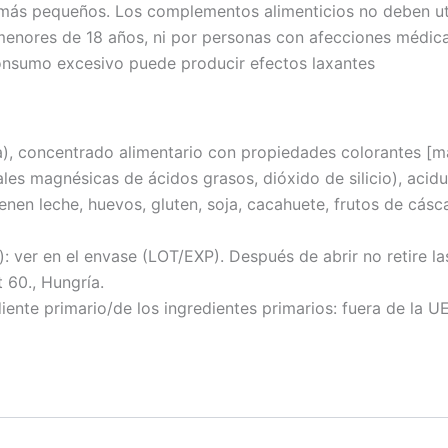
más pequeños. Los complementos alimenticios no deben util
menores de 18 años, ni por personas con afecciones médi
onsumo excesivo puede producir efectos laxantes
), concentrado alimentario con propiedades colorantes [ma
les magnésicas de ácidos grasos, dióxido de silicio), acidul
en leche, huevos, gluten, soja, cacahuete, frutos de cásca
n el envase (LOT/EXP). Después de abrir no retire las b
 60., Hungría.
ente primario/de los ingredientes primarios: fuera de la UE