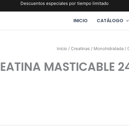
Descuentos especiales por tiempo limitado
INICIO
CATÁLOGO
Inicio
/
Creatinas
/
Monohidratada
/ 
EATINA MASTICABLE 2